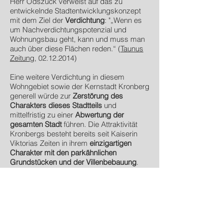
Herr Odszuck verweist auf das zu
entwickelnde Stadtentwicklungskonzept
mit dem Ziel der
Verdichtung
: "„Wenn es
um Nachverdichtungspotenzial und
Wohnungsbau geht, kann und muss man
auch über diese Flächen reden.“ (
Taunus
Zeitung
,
02.12.2014)
Eine weitere Verdichtung in diesem
Wohngebiet sowie der Kernstadt Kronberg
generell würde zur
Zerstörung des
Charakters dieses Stadtteils
und
mittelfristig zu einer
Abwertung der
gesamten Stadt
führen. Die Attraktivität
Kronbergs besteht bereits seit Kaiserin
Viktorias Zeiten in ihrem
einzigartigen
Charakter mit den parkähnlichen
Grundstücken und der Villenbebauung
.
Es ist Ziel dieser Interessengemeinschaft,
die Öffentlichkeit über die Auswirkungen
einer solchen Änderung zu informieren
und für deren Folgen zu sensibilisieren.